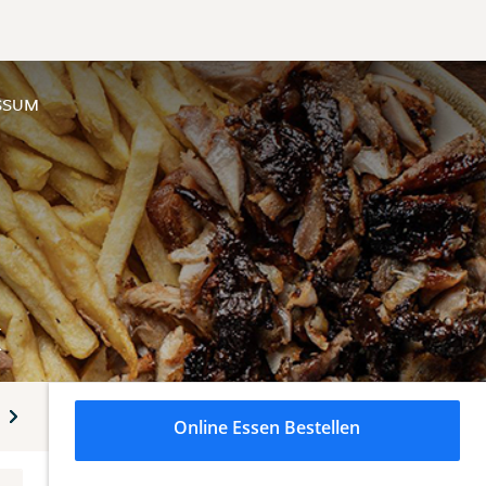
SSUM
K
usgemacht - Pasta
Für unsere kleinen Gäste
Beilagen
Online Essen Bestellen