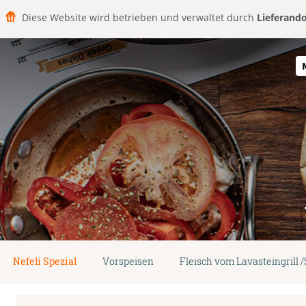
Diese Website wird betrieben und verwaltet durch
Lieferand
Nefeli Spezial
Vorspeisen
Fleisch vom Lavasteingrill 