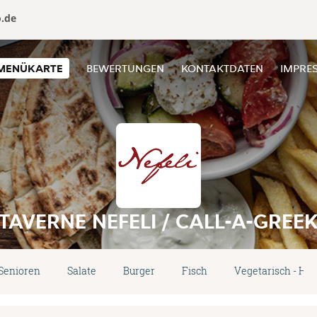
o.de
MENÜKARTE
BEWERTUNGEN
KONTAKTDATEN
IMPRE
TAVERNE NEFELI / CALL-A-GREE
/Senioren
Salate
Burger
Fisch
Vegetarisch - Ha