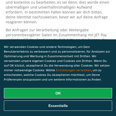
und kostenlos zu bearbeiten, es sei denn, dies würde einen
übermäßigen und unverhältnismäßigen Aufwand
erfordern. In bestimmten Fällen können wir dich bitten,
deine Identität nachzuweisen, bevor wir auf deine Anfrage
reagieren können.
Bei Anfragen zur Verarbeitung oder Weitergabe
personenbezogener Daten im Zusammenhang mit JET Pay
und/oder JET Pay Card wende dich bitte an die Person, die
dir das JET Pay-Guthaben gewährt (das kann dein
Wir verwenden Cookies und andere Technologien, um Dein
Arbeitgeber, Geschäftspartner usw. sein). Dies ist
Benutzererlebnis zu verbessern und zu personalisieren, für Analysen zur
erforderlich, da JET und die Person, die dir das Guthaben
Optimierung und Werbung in Zusammenarbeit mit Dritten. Wir
gewährt, eine separate Verantwortung für die Verarbeitung
verwenden unsere eigenen Cookies und Cookies von Dritten. Wenn Du
und den Schutz deiner personenbezogenen Daten haben.
auf OK klickst, akzeptierst Du die Verwendung aller Cookies. Wir setzen
immer notwendige Cookies. Wähle
Einstellungen verwalten
, um zu
Solltest du weitere Fragen oder Beschwerden in Bezug auf
entscheiden, welche Cookies Du akzeptieren möchtest, um Deine
die Verarbeitung deiner personenbezogenen Daten haben,
Präferenzen anzupassen und um weitere Informationen zu finden.
kontaktieren wir dich gerne. Wir würden uns auch über
Tipps oder Vorschläge zur Verbesserung unserer Erklärung
freuen.
OK
Sicherheit
Essentielle
JET nimmt den Schutz personenbezogener Daten sehr ernst